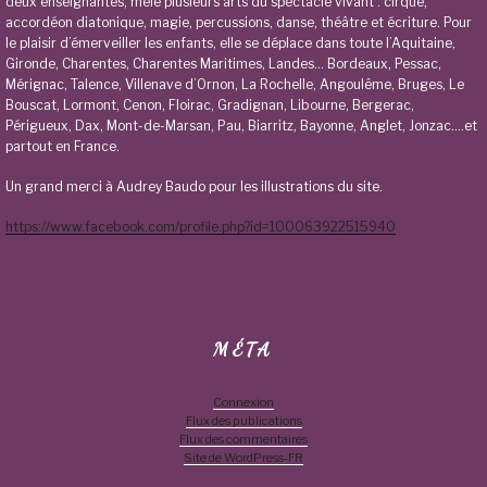
deux enseignantes, mêle plusieurs arts du spectacle vivant : cirque,
accordéon diatonique, magie, percussions, danse, théâtre et écriture. Pour
le plaisir d’émerveiller les enfants, elle se déplace dans toute l’Aquitaine,
Gironde, Charentes, Charentes Maritimes, Landes… Bordeaux, Pessac,
Mérignac, Talence, Villenave d’Ornon, La Rochelle, Angoulême, Bruges, Le
Bouscat, Lormont, Cenon, Floirac, Gradignan, Libourne, Bergerac,
Périgueux, Dax, Mont-de-Marsan, Pau, Biarritz, Bayonne, Anglet, Jonzac….et
partout en France.
Un grand merci à Audrey Baudo pour les illustrations du site.
https://www.facebook.com/profile.php?id=100063922515940
MÉTA
Connexion
Flux des publications
Flux des commentaires
Site de WordPress-FR