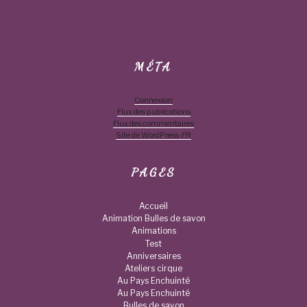
MÉTA
Connexion
Flux des publications
Flux des commentaires
Site de WordPress-FR
PAGES
Accueil
Animation Bulles de savon
Animations
Test
Anniversaires
Ateliers cirque
Au Pays Enchuinté
Au Pays Enchuinté
Bulles de savon