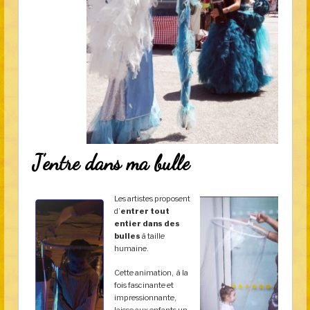
J’entre dans ma bulle
Les artistes proposent
d’
entrer tout
entier dans des
bulles
à taille
humaine.
Cette animation, à la
fois fascinante et
impressionnante,
laisse aux enfants un