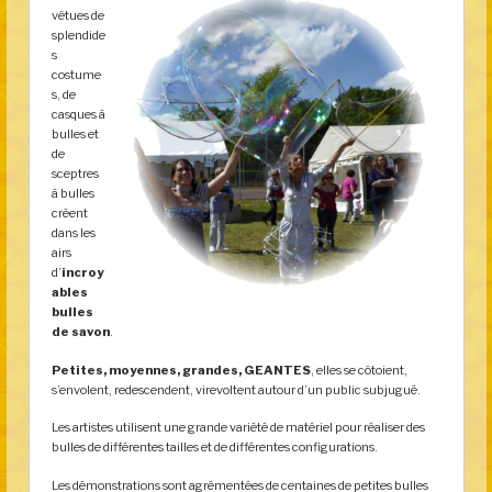
vêtues de
splendide
s
costume
s, de
casques à
bulles et
de
sceptres
à bulles
créent
dans les
airs
d’
incroy
ables
bulles
de savon
.
Petites, moyennes, grandes, GEANTES
, elles se côtoient,
s’envolent, redescendent, virevoltent autour d’un public subjugué.
Les artistes utilisent une grande variété de matériel pour réaliser des
bulles de différentes tailles et de différentes configurations.
Les démonstrations sont agrémentées de centaines de petites bulles