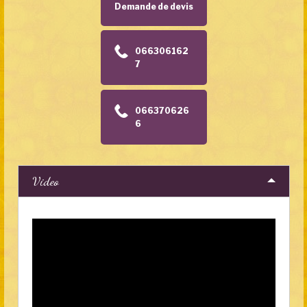
Demande de devis
066306162
7
066370626
6
Video