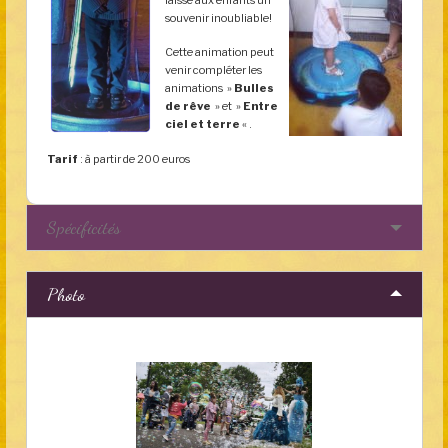
souvenir inoubliable!
Cette animation peut
venir compléter les
animations »
Bulles
de rêve
» et »
Entre
ciel et terre
« .
Tarif
: à partir de 200 euros
Spécificités
Photo