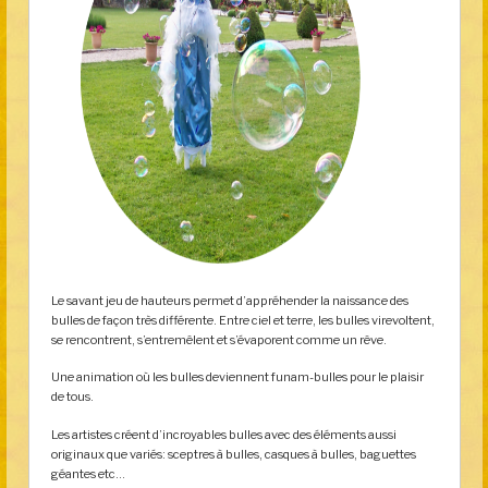
Le savant jeu de hauteurs permet d’appréhender la naissance des
bulles de façon très différente. Entre ciel et terre, les bulles virevoltent,
se rencontrent, s’entremêlent et s’évaporent comme un rêve.
Une animation où les bulles deviennent funam-bulles pour le plaisir
de tous.
Les artistes créent d’incroyables bulles avec des éléments aussi
originaux que variés: sceptres à bulles, casques à bulles, baguettes
géantes etc…