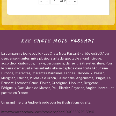
«
‹
of
2
›
»
LES CHATS MOTS PASSANT
La compagnie jeune public « Les Chats Mots Passant » créée en 2007 par
deux enseignantes, mêle plusieurs arts du spectacle vivant : cirque,
accordéon diatonique, magie, percussions, danse, théâtre et écriture. Pour
le plaisir d’émerveiller les enfants, elle se déplace dans toute l’Aquitaine,
Gironde, Charentes, Charentes Maritimes, Landes… Bordeaux, Pessac,
Mérignac, Talence, Villenave d’Ornon, La Rochelle, Angoulême, Bruges, Le
Bouscat, Lormont, Cenon, Floirac, Gradignan, Libourne, Bergerac,
Périgueux, Dax, Mont-de-Marsan, Pau, Biarritz, Bayonne, Anglet, Jonzac….et
partout en France.
Un grand merci à Audrey Baudo pour les illustrations du site.
https://www.facebook.com/profile.php?id=100063922515940