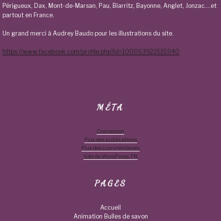
Périgueux, Dax, Mont-de-Marsan, Pau, Biarritz, Bayonne, Anglet, Jonzac….et
partout en France.
Un grand merci à Audrey Baudo pour les illustrations du site.
https://www.facebook.com/profile.php?id=100063922515940
MÉTA
Connexion
Flux des publications
Flux des commentaires
Site de WordPress-FR
PAGES
Accueil
Animation Bulles de savon