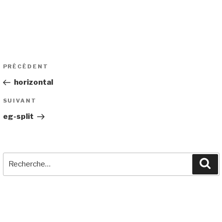
Navigation
Article
PRÉCÉDENT
de
précédent
horizontal
l’article
Article
SUIVANT
suivant
eg-split
Recherche
Re
pour
:
COMMENTAIRES RÉCENTS