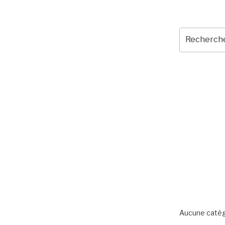
Recherche
pour
:
COMMEN
ARCHIV
CATÉGO
Aucune catég