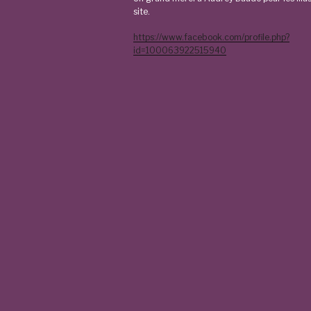
site.
https://www.facebook.com/profile.php?
id=100063922515940