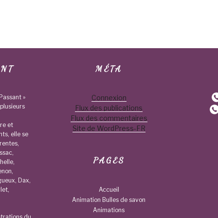
ANT
MÉTA
Passant »
Connexion
plusieurs
Flux des publications
Flux des commentaires
re et
Site de WordPress-FR
nts, elle se
rentes,
ssac,
PAGES
helle,
enon,
gueux, Dax,
let,
Accueil
Animation Bulles de savon
Animations
trations du