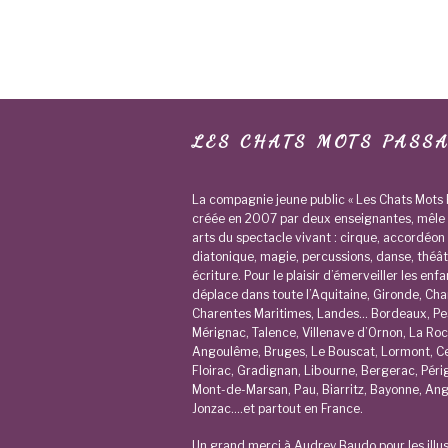
LES CHATS MOTS PASS
La compagnie jeune public « Les Chats Mots 
créée en 2007 par deux enseignantes, mêle 
arts du spectacle vivant : cirque, accordéon
diatonique, magie, percussions, danse, théât
écriture. Pour le plaisir d’émerveiller les enfa
déplace dans toute l’Aquitaine, Gironde, Cha
Charentes Maritimes, Landes… Bordeaux, Pe
Mérignac, Talence, Villenave d’Ornon, La Roc
Angoulême, Bruges, Le Bouscat, Lormont, C
Floirac, Gradignan, Libourne, Bergerac, Péri
Mont-de-Marsan, Pau, Biarritz, Bayonne, Ang
Jonzac….et partout en France.
Un grand merci à Audrey Baudo pour les illus