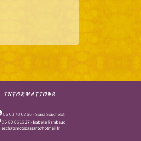
INFORMATIONS
06 63 70 62 66
- Sonia Souchelot
06 63 06 16 27
- Isabelle Rambaud
leschatsmotspassant@hotmail.fr