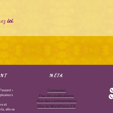
quez
ici
.
ANT
MÉTA
Passant »
Connexion
plusieurs
Flux des publications
Flux des commentaires
re et
Site de WordPress-FR
nts, elle se