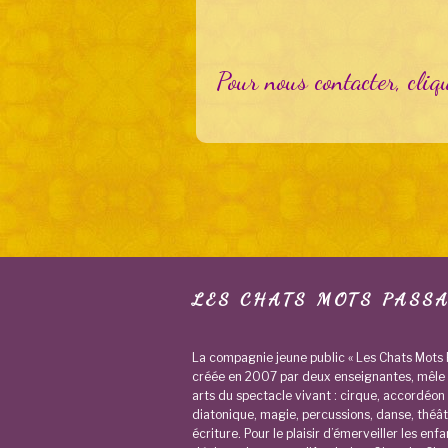
Pour nous contacter, cli
LES CHATS MOTS PASS
La compagnie jeune public « Les Chats Mots 
créée en 2007 par deux enseignantes, mêle 
arts du spectacle vivant : cirque, accordéon
diatonique, magie, percussions, danse, théât
écriture. Pour le plaisir d’émerveiller les enfa