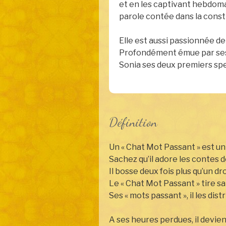
et en les captivant hebdom
parole contée dans la constr
Elle est aussi passionnée de 
Profondément émue par ses e
Sonia ses deux premiers sp
Définition
Un « Chat Mot Passant » est un
Sachez qu’il adore les contes 
Il bosse deux fois plus qu’un d
Le « Chat Mot Passant » tire s
Ses « mots passant », il les dis
A ses heures perdues, il devien