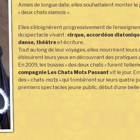
Amies de longue date, elles souhaitaient monter l
« deux chats siamois ».
Elles s’éloignèrent progressivement de l’enseigne
du spectacle vivant :
cirque, accordéon diatoniqu
danse, théâtre
et écriture.
Tout au long de leur voyages, elles nourrirent leurs o
éblouirent leurs yeux en découvrant des pratiques a
En 2009, les bosses « des deux chats » furent telle
compagnie Les Chats Mots Passant
vit le jour. E
des « chats-mots » qui tombèrent sur leurs quatre p
premiers spectacles jeune public, début d’une belle