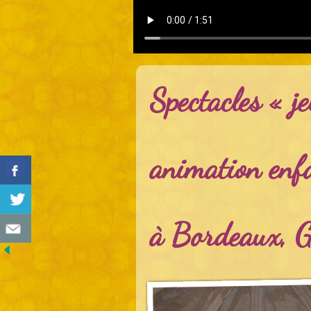
Spectacles « je
animation enf
à Bordeaux, G