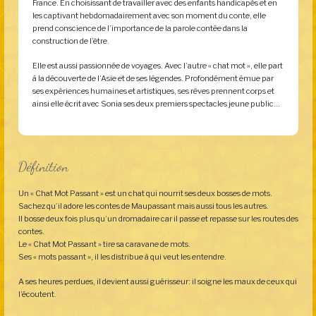
France. En choisissant de travailler avec des enfants handicapés et en
les captivant hebdomadairement avec son moment du conte, elle
prend conscience de l’importance de la parole contée dans la
construction de l’être.
Elle est aussi passionnée de voyages. Avec l’autre « chat mot », elle part
à la découverte de l’Asie et de ses légendes. Profondément émue par
ses expériences humaines et artistiques, ses rêves prennent corps et
ainsi elle écrit avec Sonia ses deux premiers spectacles jeune public…
Définition
Un « Chat Mot Passant » est un chat qui nourrit ses deux bosses de mots.
Sachez qu’il adore les contes de Maupassant mais aussi tous les autres.
Il bosse deux fois plus qu’un dromadaire car il passe et repasse sur les routes des
contes.
Le « Chat Mot Passant » tire sa caravane de mots.
Ses « mots passant », il les distribue à qui veut les entendre.
A ses heures perdues, il devient aussi guérisseur: il soigne les maux de ceux qui
l’écoutent.