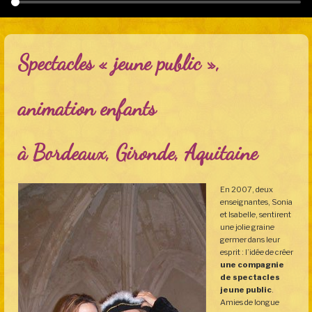
Spectacles « jeune public »,
animation enfants
à Bordeaux, Gironde, Aquitaine
En 2007, deux
enseignantes, Sonia
et Isabelle, sentirent
une jolie graine
germer dans leur
esprit : l’idée de créer
une compagnie
de spectacles
jeune public
.
Amies de longue