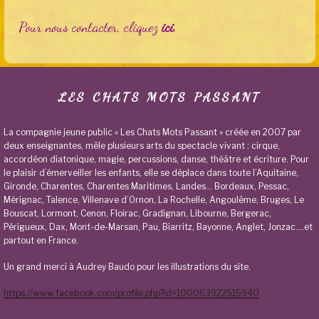
Pour nous contacter, cliquez
ici
.
LES CHATS MOTS PASSANT
La compagnie jeune public « Les Chats Mots Passant » créée en 2007 par
deux enseignantes, mêle plusieurs arts du spectacle vivant : cirque,
accordéon diatonique, magie, percussions, danse, théâtre et écriture. Pour
le plaisir d’émerveiller les enfants, elle se déplace dans toute l’Aquitaine,
Gironde, Charentes, Charentes Maritimes, Landes… Bordeaux, Pessac,
Mérignac, Talence, Villenave d’Ornon, La Rochelle, Angoulême, Bruges, Le
Bouscat, Lormont, Cenon, Floirac, Gradignan, Libourne, Bergerac,
Périgueux, Dax, Mont-de-Marsan, Pau, Biarritz, Bayonne, Anglet, Jonzac….et
partout en France.
Un grand merci à Audrey Baudo pour les illustrations du site.
https://www.facebook.com/profile.php?id=100063922515940