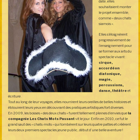
date, elles
souhaitaient monter
le projet ensemble,
comme « deux chats
siamois ».
Elles s’éloignèrent
progressivement de
l’enseignement pour
se former aux arts du
spectacle vivant :
cirque,
accordéon
diatonique,
magie,
percussions,
danse, théâtre
et
écriture.
Tout au long de leur voyages, elles nourrirent leurs oreilles de belles histoires et
éblouirent leurs yeux en découvrant des pratiques artistiques fort diverses.
En 2009, les bosses « des deux chats » furent tellement pleines d’envies que
la
compagnie Les Chats Mots Passant
vit le jour. Enfin en 2010, ce fut le
grand saut des « chats-mots » qui tombèrent sur leurs quatre pattes et créèrent
leurs deux premiers spectacles jeune public, début d’une belle aventure !