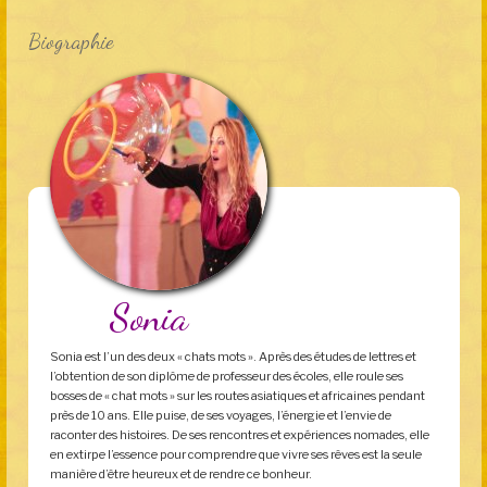
Biographie
Sonia
Sonia est l’un des deux « chats mots ». Après des études de lettres et
l’obtention de son diplôme de professeur des écoles, elle roule ses
bosses de « chat mots » sur les routes asiatiques et africaines pendant
près de 10 ans. Elle puise, de ses voyages, l’énergie et l’envie de
raconter des histoires. De ses rencontres et expériences nomades, elle
en extirpe l’essence pour comprendre que vivre ses rêves est la seule
manière d’être heureux et de rendre ce bonheur.