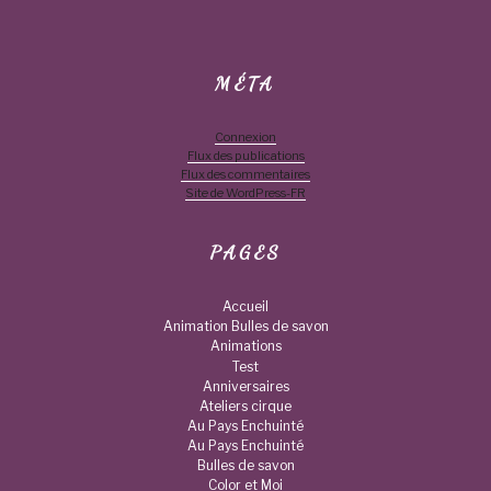
MÉTA
Connexion
Flux des publications
Flux des commentaires
Site de WordPress-FR
PAGES
Accueil
Animation Bulles de savon
Animations
Test
Anniversaires
Ateliers cirque
Au Pays Enchuinté
Au Pays Enchuinté
Bulles de savon
Color et Moi