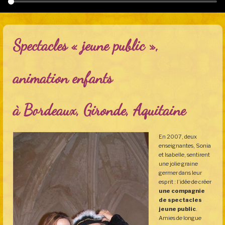
Spectacles « jeune public »,
animation enfants
à Bordeaux, Gironde, Aquitaine
En 2007, deux
enseignantes, Sonia
et Isabelle, sentirent
une jolie graine
germer dans leur
esprit : l’idée de créer
une compagnie
de spectacles
jeune public
.
Amies de longue