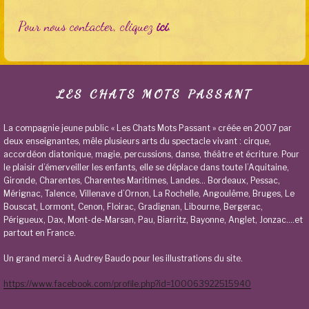
Pour nous contacter, cliquez
ici
.
LES CHATS MOTS PASSANT
La compagnie jeune public « Les Chats Mots Passant » créée en 2007 par
deux enseignantes, mêle plusieurs arts du spectacle vivant : cirque,
accordéon diatonique, magie, percussions, danse, théâtre et écriture. Pour
le plaisir d’émerveiller les enfants, elle se déplace dans toute l’Aquitaine,
Gironde, Charentes, Charentes Maritimes, Landes… Bordeaux, Pessac,
Mérignac, Talence, Villenave d’Ornon, La Rochelle, Angoulême, Bruges, Le
Bouscat, Lormont, Cenon, Floirac, Gradignan, Libourne, Bergerac,
Périgueux, Dax, Mont-de-Marsan, Pau, Biarritz, Bayonne, Anglet, Jonzac….et
partout en France.
Un grand merci à Audrey Baudo pour les illustrations du site.
https://www.facebook.com/profile.php?id=100063922515940