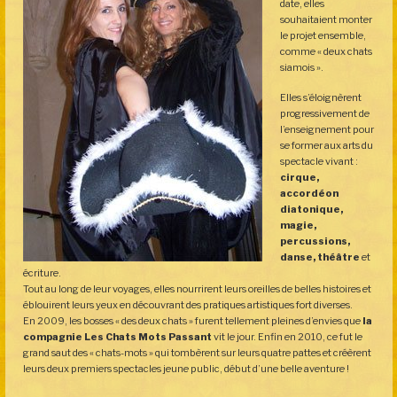
date, elles
souhaitaient monter
le projet ensemble,
comme « deux chats
siamois ».
Elles s’éloignèrent
progressivement de
l’enseignement pour
se former aux arts du
spectacle vivant :
cirque,
accordéon
diatonique,
magie,
percussions,
danse, théâtre
et
écriture.
Tout au long de leur voyages, elles nourrirent leurs oreilles de belles histoires et
éblouirent leurs yeux en découvrant des pratiques artistiques fort diverses.
En 2009, les bosses « des deux chats » furent tellement pleines d’envies que
la
compagnie Les Chats Mots Passant
vit le jour. Enfin en 2010, ce fut le
grand saut des « chats-mots » qui tombèrent sur leurs quatre pattes et créèrent
leurs deux premiers spectacles jeune public, début d’une belle aventure !