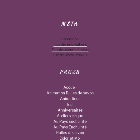
MÉTA
Connexion
Flux des publications
Flux des commentaires
Site de WordPress-FR
PAGES
Accueil
Animation Bulles de savon
Animations
Test
Anniversaires
Ateliers cirque
Au Pays Enchuinté
Au Pays Enchuinté
Bulles de savon
Color et Moi