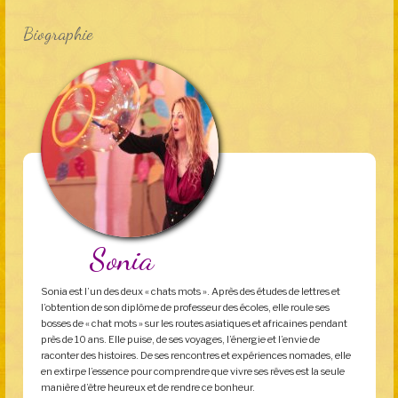
Biographie
Sonia
Sonia est l’un des deux « chats mots ». Après des études de lettres et
l’obtention de son diplôme de professeur des écoles, elle roule ses
bosses de « chat mots » sur les routes asiatiques et africaines pendant
près de 10 ans. Elle puise, de ses voyages, l’énergie et l’envie de
raconter des histoires. De ses rencontres et expériences nomades, elle
en extirpe l’essence pour comprendre que vivre ses rêves est la seule
manière d’être heureux et de rendre ce bonheur.