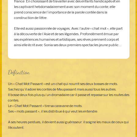
France. En choisissant de travailler avec des enfants handicapés et en
les captivant hebdomadairement avec son moment du conte, elle
prend conscience de l’importance de la parole contée dans la
construction de l’être.
Elle est aussi passionnée de voyages. Avec l’autre « chat mot », elle part
à la découverte de l’Asie et de ses légendes. Profondément émue par
ses expériences humaines et artistiques, ses rêves prennent corps et
ainsi elle écrit avec Sonia ses deux premiers spectacles jeune public…
Définition
Un « Chat Mot Passant » est un chat qui nourrit ses deux bosses de mots.
Sachez qu’il adore les contes de Maupassant mais aussi tous les autres.
Il bosse deux fois plus qu’un dromadaire car il passe et repasse sur les routes des
contes.
Le « Chat Mot Passant » tire sa caravane de mots.
Ses « mots passant », il les distribue à qui veut les entendre.
A ses heures perdues, il devient aussi guérisseur: il soigne les maux de ceux qui
l’écoutent.