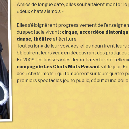
Amies de longue date, elles souhaitaient monter l
« deux chats siamois ».
Elles s’éloignèrent progressivement de l’enseigne
du spectacle vivant :
cirque, accordéon diatoniqu
danse, théâtre
et écriture.
Tout au long de leur voyages, elles nourrirent leurs o
éblouirent leurs yeux en découvrant des pratiques a
En 2009, les bosses « des deux chats » furent telle
compagnie Les Chats Mots Passant
vit le jour. E
des « chats-mots » qui tombèrent sur leurs quatre p
premiers spectacles jeune public, début d’une belle