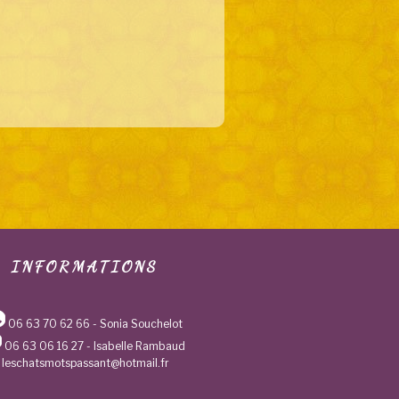
INFORMATIONS
06 63 70 62 66
- Sonia Souchelot
06 63 06 16 27
- Isabelle Rambaud
leschatsmotspassant@hotmail.fr