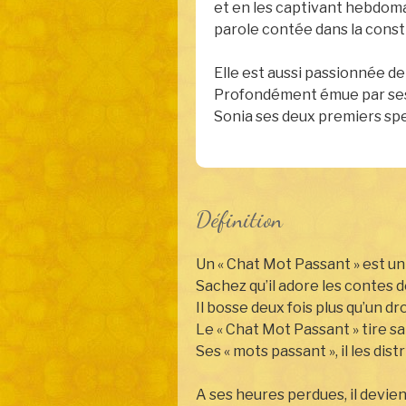
et en les captivant hebdom
parole contée dans la constr
Elle est aussi passionnée de 
Profondément émue par ses e
Sonia ses deux premiers sp
Définition
Un « Chat Mot Passant » est un
Sachez qu’il adore les contes 
Il bosse deux fois plus qu’un d
Le « Chat Mot Passant » tire s
Ses « mots passant », il les dis
A ses heures perdues, il devien