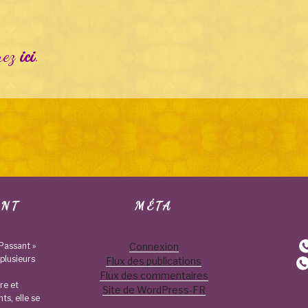
quez
ici
.
ANT
MÉTA
Passant »
Connexion
plusieurs
Flux des publications
Flux des commentaires
re et
Site de WordPress-FR
nts, elle se