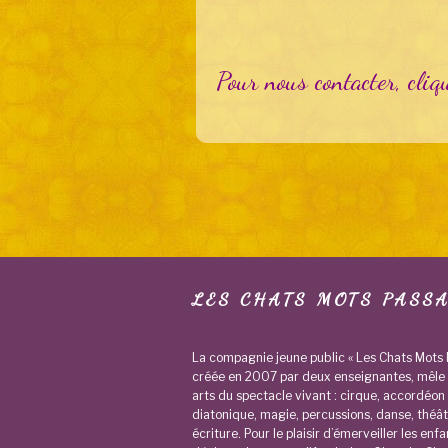
Pour nous contacter, cli
LES CHATS MOTS PASS
La compagnie jeune public « Les Chats Mots 
créée en 2007 par deux enseignantes, mêle 
arts du spectacle vivant : cirque, accordéon
diatonique, magie, percussions, danse, théât
écriture. Pour le plaisir d’émerveiller les enfa