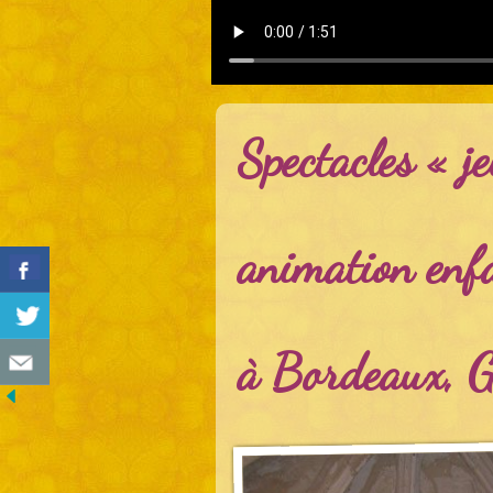
Spectacles « je
animation enf
à Bordeaux, G