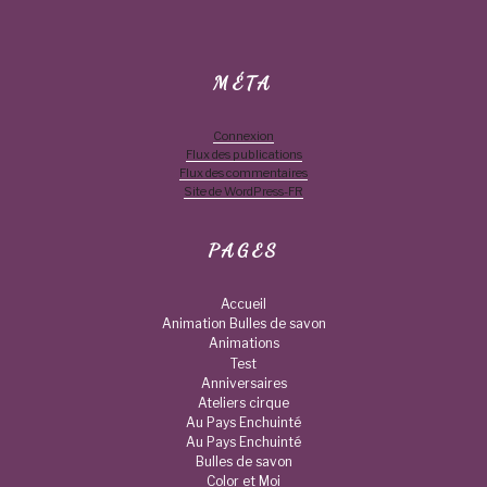
MÉTA
Connexion
Flux des publications
Flux des commentaires
Site de WordPress-FR
PAGES
Accueil
Animation Bulles de savon
Animations
Test
Anniversaires
Ateliers cirque
Au Pays Enchuinté
Au Pays Enchuinté
Bulles de savon
Color et Moi