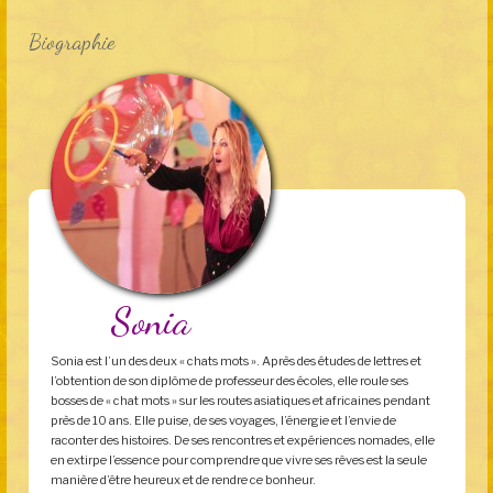
Biographie
Sonia
Sonia est l’un des deux « chats mots ». Après des études de lettres et
l’obtention de son diplôme de professeur des écoles, elle roule ses
bosses de « chat mots » sur les routes asiatiques et africaines pendant
près de 10 ans. Elle puise, de ses voyages, l’énergie et l’envie de
raconter des histoires. De ses rencontres et expériences nomades, elle
en extirpe l’essence pour comprendre que vivre ses rêves est la seule
manière d’être heureux et de rendre ce bonheur.