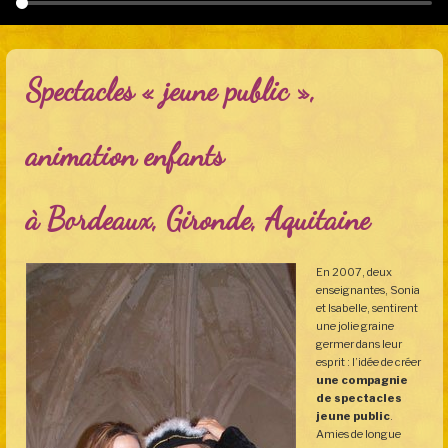
Spectacles « jeune public »,
animation enfants
à Bordeaux, Gironde, Aquitaine
En 2007, deux
enseignantes, Sonia
et Isabelle, sentirent
une jolie graine
germer dans leur
esprit : l’idée de créer
une compagnie
de spectacles
jeune public
.
Amies de longue