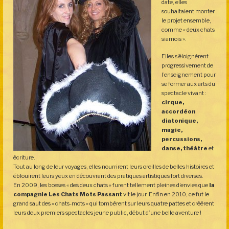
date, elles
souhaitaient monter
le projet ensemble,
comme « deux chats
siamois ».
Elles s’éloignèrent
progressivement de
l’enseignement pour
se former aux arts du
spectacle vivant :
cirque,
accordéon
diatonique,
magie,
percussions,
danse, théâtre
et
écriture.
Tout au long de leur voyages, elles nourrirent leurs oreilles de belles histoires et
éblouirent leurs yeux en découvrant des pratiques artistiques fort diverses.
En 2009, les bosses « des deux chats » furent tellement pleines d’envies que
la
compagnie Les Chats Mots Passant
vit le jour. Enfin en 2010, ce fut le
grand saut des « chats-mots » qui tombèrent sur leurs quatre pattes et créèrent
leurs deux premiers spectacles jeune public, début d’une belle aventure !