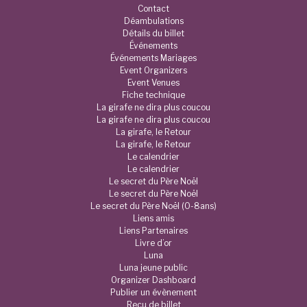
Contact
Déambulations
Détails du billet
Événements
Événements Mariages
Event Organizers
Event Venues
Fiche technique
La girafe ne dira plus coucou
La girafe ne dira plus coucou
La girafe, le Retour
La girafe, le Retour
Le calendrier
Le calendrier
Le secret du Père Noël
Le secret du Père Noël
Le secret du Père Noël (0-8ans)
Liens amis
Liens Partenaires
Livre d’or
Luna
Luna jeune public
Organizer Dashboard
Publier un évènement
Reçu de billet