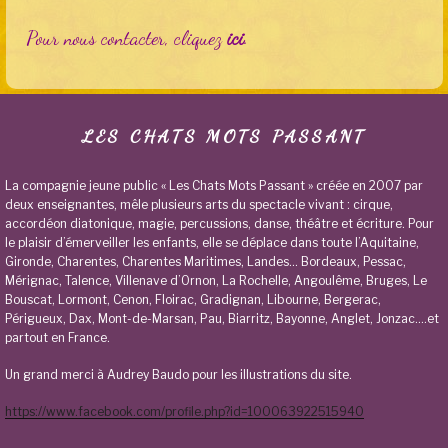
Pour nous contacter, cliquez
ici
.
LES CHATS MOTS PASSANT
La compagnie jeune public « Les Chats Mots Passant » créée en 2007 par
deux enseignantes, mêle plusieurs arts du spectacle vivant : cirque,
accordéon diatonique, magie, percussions, danse, théâtre et écriture. Pour
le plaisir d’émerveiller les enfants, elle se déplace dans toute l’Aquitaine,
Gironde, Charentes, Charentes Maritimes, Landes… Bordeaux, Pessac,
Mérignac, Talence, Villenave d’Ornon, La Rochelle, Angoulême, Bruges, Le
Bouscat, Lormont, Cenon, Floirac, Gradignan, Libourne, Bergerac,
Périgueux, Dax, Mont-de-Marsan, Pau, Biarritz, Bayonne, Anglet, Jonzac….et
partout en France.
Un grand merci à Audrey Baudo pour les illustrations du site.
https://www.facebook.com/profile.php?id=100063922515940