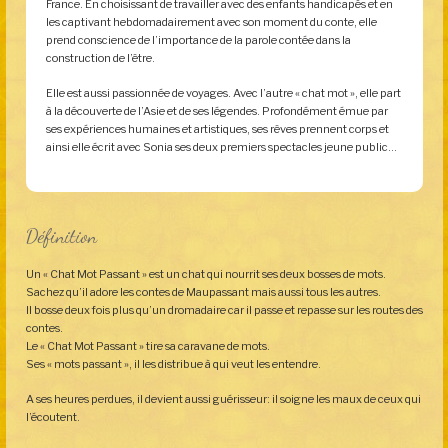
France. En choisissant de travailler avec des enfants handicapés et en
les captivant hebdomadairement avec son moment du conte, elle
prend conscience de l’importance de la parole contée dans la
construction de l’être.
Elle est aussi passionnée de voyages. Avec l’autre « chat mot », elle part
à la découverte de l’Asie et de ses légendes. Profondément émue par
ses expériences humaines et artistiques, ses rêves prennent corps et
ainsi elle écrit avec Sonia ses deux premiers spectacles jeune public…
Définition
Un « Chat Mot Passant » est un chat qui nourrit ses deux bosses de mots.
Sachez qu’il adore les contes de Maupassant mais aussi tous les autres.
Il bosse deux fois plus qu’un dromadaire car il passe et repasse sur les routes des
contes.
Le « Chat Mot Passant » tire sa caravane de mots.
Ses « mots passant », il les distribue à qui veut les entendre.
A ses heures perdues, il devient aussi guérisseur: il soigne les maux de ceux qui
l’écoutent.