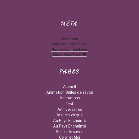
MÉTA
Connexion
Flux des publications
Flux des commentaires
Site de WordPress-FR
PAGES
Accueil
Animation Bulles de savon
Animations
Test
Anniversaires
Ateliers cirque
Au Pays Enchuinté
Au Pays Enchuinté
Bulles de savon
Color et Moi