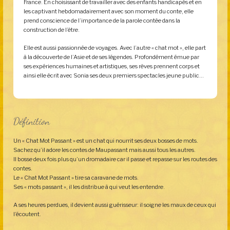
France. En choisissant de travailler avec des enfants handicapés et en
les captivant hebdomadairement avec son moment du conte, elle
prend conscience de l’importance de la parole contée dans la
construction de l’être.
Elle est aussi passionnée de voyages. Avec l’autre « chat mot », elle part
à la découverte de l’Asie et de ses légendes. Profondément émue par
ses expériences humaines et artistiques, ses rêves prennent corps et
ainsi elle écrit avec Sonia ses deux premiers spectacles jeune public…
Définition
Un « Chat Mot Passant » est un chat qui nourrit ses deux bosses de mots.
Sachez qu’il adore les contes de Maupassant mais aussi tous les autres.
Il bosse deux fois plus qu’un dromadaire car il passe et repasse sur les routes des
contes.
Le « Chat Mot Passant » tire sa caravane de mots.
Ses « mots passant », il les distribue à qui veut les entendre.
A ses heures perdues, il devient aussi guérisseur: il soigne les maux de ceux qui
l’écoutent.