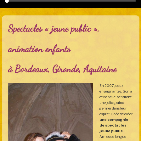
Spectacles « jeune public »,
animation enfants
à Bordeaux, Gironde, Aquitaine
En 2007, deux
enseignantes, Sonia
et Isabelle, sentirent
une jolie graine
germer dans leur
esprit : l’idée de créer
une compagnie
de spectacles
jeune public
.
Amies de longue