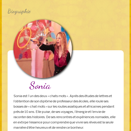
Biographie
Sonia
Sonia est l’un des deux « chats mots ». Après des études de lettres et
l’obtention de son diplôme de professeur des écoles, elle roule ses
bosses de « chat mots » sur les routes asiatiques et africaines pendant
près de 10 ans. Elle puise, de ses voyages, l’énergie et l’envie de
raconter des histoires. De ses rencontres et expériences nomades, elle
en extirpe l’essence pour comprendre que vivre ses rêves est la seule
manière d’être heureux et de rendre ce bonheur.