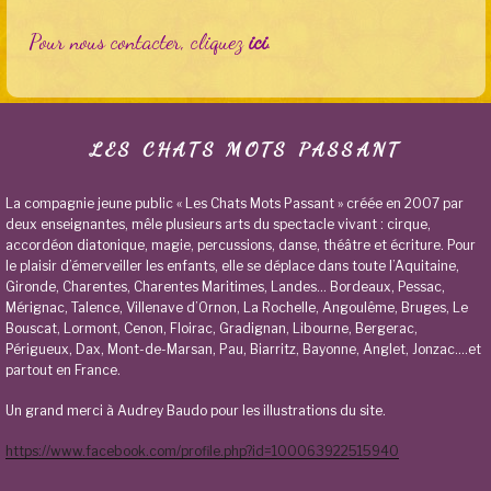
Pour nous contacter, cliquez
ici
.
LES CHATS MOTS PASSANT
La compagnie jeune public « Les Chats Mots Passant » créée en 2007 par
deux enseignantes, mêle plusieurs arts du spectacle vivant : cirque,
accordéon diatonique, magie, percussions, danse, théâtre et écriture. Pour
le plaisir d’émerveiller les enfants, elle se déplace dans toute l’Aquitaine,
Gironde, Charentes, Charentes Maritimes, Landes… Bordeaux, Pessac,
Mérignac, Talence, Villenave d’Ornon, La Rochelle, Angoulême, Bruges, Le
Bouscat, Lormont, Cenon, Floirac, Gradignan, Libourne, Bergerac,
Périgueux, Dax, Mont-de-Marsan, Pau, Biarritz, Bayonne, Anglet, Jonzac….et
partout en France.
Un grand merci à Audrey Baudo pour les illustrations du site.
https://www.facebook.com/profile.php?id=100063922515940