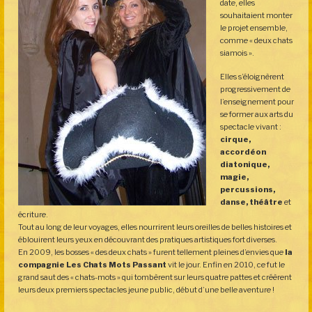
date, elles
souhaitaient monter
le projet ensemble,
comme « deux chats
siamois ».
Elles s’éloignèrent
progressivement de
l’enseignement pour
se former aux arts du
spectacle vivant :
cirque,
accordéon
diatonique,
magie,
percussions,
danse, théâtre
et
écriture.
Tout au long de leur voyages, elles nourrirent leurs oreilles de belles histoires et
éblouirent leurs yeux en découvrant des pratiques artistiques fort diverses.
En 2009, les bosses « des deux chats » furent tellement pleines d’envies que
la
compagnie Les Chats Mots Passant
vit le jour. Enfin en 2010, ce fut le
grand saut des « chats-mots » qui tombèrent sur leurs quatre pattes et créèrent
leurs deux premiers spectacles jeune public, début d’une belle aventure !