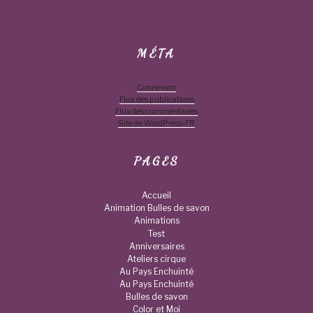
MÉTA
Connexion
Flux des publications
Flux des commentaires
Site de WordPress-FR
PAGES
Accueil
Animation Bulles de savon
Animations
Test
Anniversaires
Ateliers cirque
Au Pays Enchuinté
Au Pays Enchuinté
Bulles de savon
Color et Moi