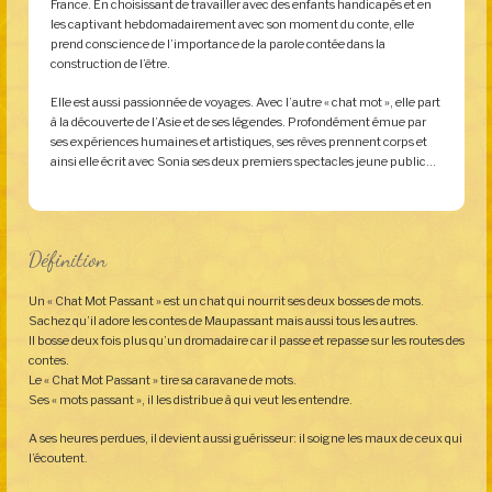
France. En choisissant de travailler avec des enfants handicapés et en
les captivant hebdomadairement avec son moment du conte, elle
prend conscience de l’importance de la parole contée dans la
construction de l’être.
Elle est aussi passionnée de voyages. Avec l’autre « chat mot », elle part
à la découverte de l’Asie et de ses légendes. Profondément émue par
ses expériences humaines et artistiques, ses rêves prennent corps et
ainsi elle écrit avec Sonia ses deux premiers spectacles jeune public…
Définition
Un « Chat Mot Passant » est un chat qui nourrit ses deux bosses de mots.
Sachez qu’il adore les contes de Maupassant mais aussi tous les autres.
Il bosse deux fois plus qu’un dromadaire car il passe et repasse sur les routes des
contes.
Le « Chat Mot Passant » tire sa caravane de mots.
Ses « mots passant », il les distribue à qui veut les entendre.
A ses heures perdues, il devient aussi guérisseur: il soigne les maux de ceux qui
l’écoutent.