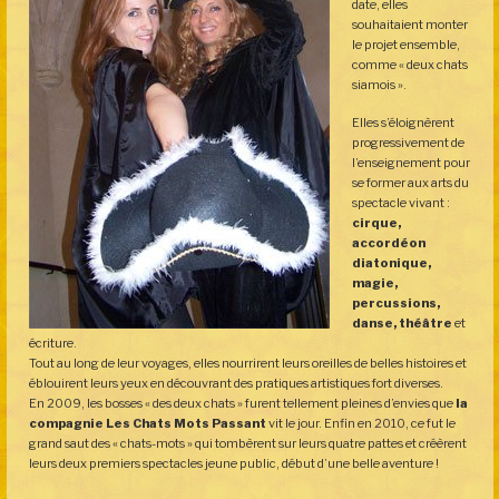
date, elles
souhaitaient monter
le projet ensemble,
comme « deux chats
siamois ».
Elles s’éloignèrent
progressivement de
l’enseignement pour
se former aux arts du
spectacle vivant :
cirque,
accordéon
diatonique,
magie,
percussions,
danse, théâtre
et
écriture.
Tout au long de leur voyages, elles nourrirent leurs oreilles de belles histoires et
éblouirent leurs yeux en découvrant des pratiques artistiques fort diverses.
En 2009, les bosses « des deux chats » furent tellement pleines d’envies que
la
compagnie Les Chats Mots Passant
vit le jour. Enfin en 2010, ce fut le
grand saut des « chats-mots » qui tombèrent sur leurs quatre pattes et créèrent
leurs deux premiers spectacles jeune public, début d’une belle aventure !