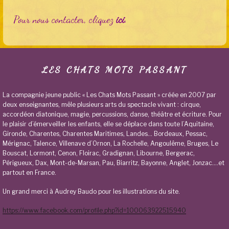
Pour nous contacter, cliquez
ici
.
LES CHATS MOTS PASSANT
La compagnie jeune public « Les Chats Mots Passant » créée en 2007 par
deux enseignantes, mêle plusieurs arts du spectacle vivant : cirque,
accordéon diatonique, magie, percussions, danse, théâtre et écriture. Pour
le plaisir d’émerveiller les enfants, elle se déplace dans toute l’Aquitaine,
Gironde, Charentes, Charentes Maritimes, Landes… Bordeaux, Pessac,
Mérignac, Talence, Villenave d’Ornon, La Rochelle, Angoulême, Bruges, Le
Bouscat, Lormont, Cenon, Floirac, Gradignan, Libourne, Bergerac,
Périgueux, Dax, Mont-de-Marsan, Pau, Biarritz, Bayonne, Anglet, Jonzac….et
partout en France.
Un grand merci à Audrey Baudo pour les illustrations du site.
https://www.facebook.com/profile.php?id=100063922515940