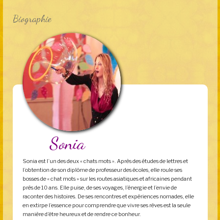
Biographie
Sonia
Sonia est l’un des deux « chats mots ». Après des études de lettres et
l’obtention de son diplôme de professeur des écoles, elle roule ses
bosses de « chat mots » sur les routes asiatiques et africaines pendant
près de 10 ans. Elle puise, de ses voyages, l’énergie et l’envie de
raconter des histoires. De ses rencontres et expériences nomades, elle
en extirpe l’essence pour comprendre que vivre ses rêves est la seule
manière d’être heureux et de rendre ce bonheur.