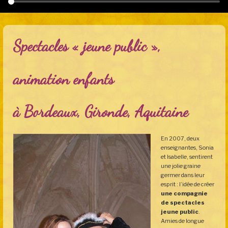
Spectacles « jeune public »,
animation enfants
à Bordeaux, Gironde, Aquitaine
En 2007, deux
enseignantes, Sonia
et Isabelle, sentirent
une jolie graine
germer dans leur
esprit : l’idée de créer
une compagnie
de spectacles
jeune public
.
Amies de longue