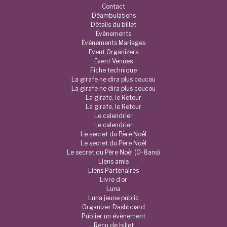
Contact
Déambulations
Détails du billet
Événements
Événements Mariages
Event Organizers
Event Venues
Fiche technique
La girafe ne dira plus coucou
La girafe ne dira plus coucou
La girafe, le Retour
La girafe, le Retour
Le calendrier
Le calendrier
Le secret du Père Noël
Le secret du Père Noël
Le secret du Père Noël (0-8ans)
Liens amis
Liens Partenaires
Livre d’or
Luna
Luna jeune public
Organizer Dashboard
Publier un évènement
Reçu de billet