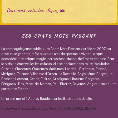
Pour nous contacter, cliquez
ici
.
LES CHATS MOTS PASSANT
La compagnie jeune public « Les Chats Mots Passant » créée en 2007 par
deux enseignantes, mêle plusieurs arts du spectacle vivant : cirque,
accordéon diatonique, magie, percussions, danse, théâtre et écriture. Pour
le plaisir d’émerveiller les enfants, elle se déplace dans toute l’Aquitaine,
Gironde, Charentes, Charentes Maritimes, Landes… Bordeaux, Pessac,
Mérignac, Talence, Villenave d’Ornon, La Rochelle, Angoulême, Bruges, Le
Bouscat, Lormont, Cenon, Floirac, Gradignan, Libourne, Bergerac,
Périgueux, Dax, Mont-de-Marsan, Pau, Biarritz, Bayonne, Anglet, Jonzac….et
partout en France.
Un grand merci à Audrey Baudo pour les illustrations du site.
https://www.facebook.com/profile.php?id=100063922515940