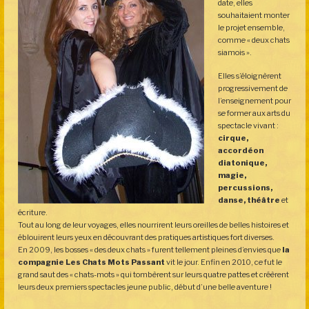
date, elles
souhaitaient monter
le projet ensemble,
comme « deux chats
siamois ».
Elles s’éloignèrent
progressivement de
l’enseignement pour
se former aux arts du
spectacle vivant :
cirque,
accordéon
diatonique,
magie,
percussions,
danse, théâtre
et
écriture.
Tout au long de leur voyages, elles nourrirent leurs oreilles de belles histoires et
éblouirent leurs yeux en découvrant des pratiques artistiques fort diverses.
En 2009, les bosses « des deux chats » furent tellement pleines d’envies que
la
compagnie Les Chats Mots Passant
vit le jour. Enfin en 2010, ce fut le
grand saut des « chats-mots » qui tombèrent sur leurs quatre pattes et créèrent
leurs deux premiers spectacles jeune public, début d’une belle aventure !