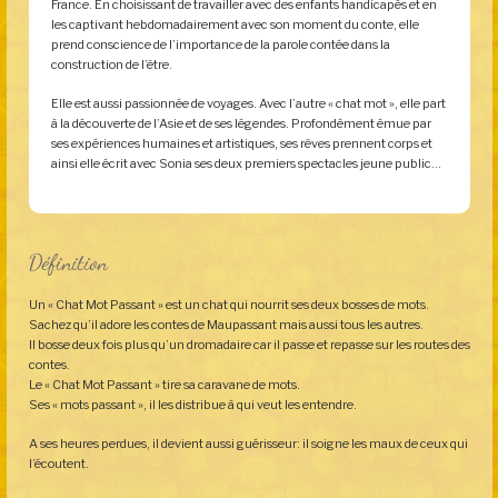
France. En choisissant de travailler avec des enfants handicapés et en
les captivant hebdomadairement avec son moment du conte, elle
prend conscience de l’importance de la parole contée dans la
construction de l’être.
Elle est aussi passionnée de voyages. Avec l’autre « chat mot », elle part
à la découverte de l’Asie et de ses légendes. Profondément émue par
ses expériences humaines et artistiques, ses rêves prennent corps et
ainsi elle écrit avec Sonia ses deux premiers spectacles jeune public…
Définition
Un « Chat Mot Passant » est un chat qui nourrit ses deux bosses de mots.
Sachez qu’il adore les contes de Maupassant mais aussi tous les autres.
Il bosse deux fois plus qu’un dromadaire car il passe et repasse sur les routes des
contes.
Le « Chat Mot Passant » tire sa caravane de mots.
Ses « mots passant », il les distribue à qui veut les entendre.
A ses heures perdues, il devient aussi guérisseur: il soigne les maux de ceux qui
l’écoutent.