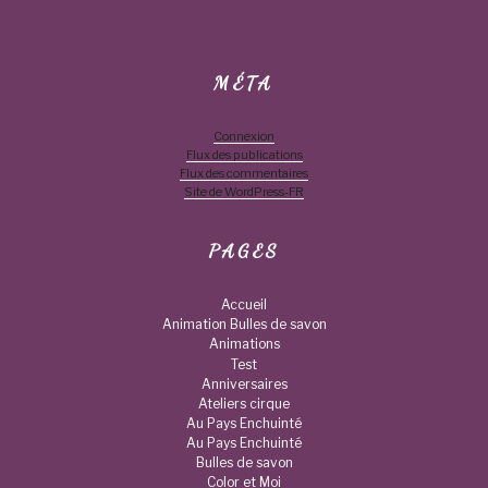
MÉTA
Connexion
Flux des publications
Flux des commentaires
Site de WordPress-FR
PAGES
Accueil
Animation Bulles de savon
Animations
Test
Anniversaires
Ateliers cirque
Au Pays Enchuinté
Au Pays Enchuinté
Bulles de savon
Color et Moi