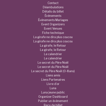
Contact
Déambulations
Détails du billet
Événements
Événements Mariages
Event Organizers
Event Venues
Fiche technique
La girafe ne dira plus coucou
La girafe ne dira plus coucou
La girafe, le Retour
La girafe, le Retour
Le calendrier
Le calendrier
Le secret du Père Noël
Le secret du Père Noël
Le secret du Père Noël (0-8ans)
Liens amis
Liens Partenaires
Livre d’or
Luna
Luna jeune public
Organizer Dashboard
Publier un évènement
Reçu de billet