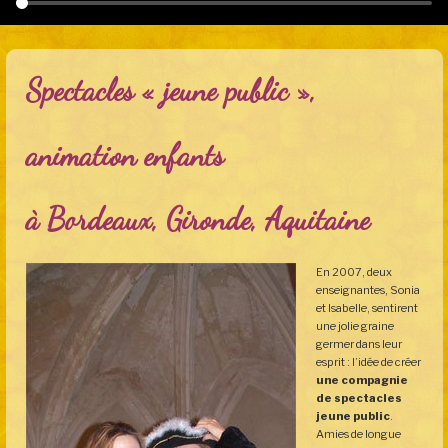
Spectacles « jeune public »,
animation enfants
à Bordeaux, Gironde, Aquitaine
En 2007, deux
enseignantes, Sonia
et Isabelle, sentirent
une jolie graine
germer dans leur
esprit : l’idée de créer
une compagnie
de spectacles
jeune public
.
Amies de longue