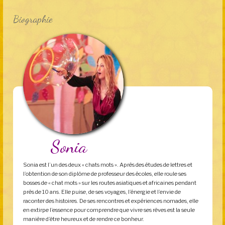
Biographie
Sonia
Sonia est l’un des deux « chats mots ». Après des études de lettres et
l’obtention de son diplôme de professeur des écoles, elle roule ses
bosses de « chat mots » sur les routes asiatiques et africaines pendant
près de 10 ans. Elle puise, de ses voyages, l’énergie et l’envie de
raconter des histoires. De ses rencontres et expériences nomades, elle
en extirpe l’essence pour comprendre que vivre ses rêves est la seule
manière d’être heureux et de rendre ce bonheur.