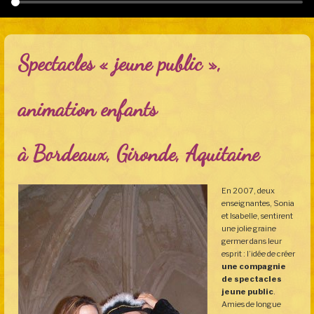
Spectacles « jeune public »,
animation enfants
à Bordeaux, Gironde, Aquitaine
En 2007, deux
enseignantes, Sonia
et Isabelle, sentirent
une jolie graine
germer dans leur
esprit : l’idée de créer
une compagnie
de spectacles
jeune public
.
Amies de longue