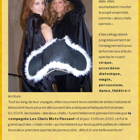
date, elles
souhaitaient monter
le projet ensemble,
comme « deux chats
siamois ».
Elles s’éloignèrent
progressivement de
l’enseignement pour
se former aux arts du
spectacle vivant :
cirque,
accordéon
diatonique,
magie,
percussions,
danse, théâtre
et
écriture.
Tout au long de leur voyages, elles nourrirent leurs oreilles de belles histoires et
éblouirent leurs yeux en découvrant des pratiques artistiques fort diverses.
En 2009, les bosses « des deux chats » furent tellement pleines d’envies que
la
compagnie Les Chats Mots Passant
vit le jour. Enfin en 2010, ce fut le
grand saut des « chats-mots » qui tombèrent sur leurs quatre pattes et créèrent
leurs deux premiers spectacles jeune public, début d’une belle aventure !