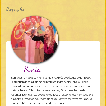
Biographie
Sonia
Sonia est l’un des deux « chats mots ». Après des études de lettres et
l’obtention de son diplôme de professeur des écoles, elle roule ses
bosses de « chat mots » sur les routes asiatiques et africaines pendant
près de 10 ans. Elle puise, de ses voyages, l’énergie et l’envie de
raconter des histoires. De ses rencontres et expériences nomades, elle
en extirpe l’essence pour comprendre que vivre ses rêves est la seule
manière d’être heureux et de rendre ce bonheur.