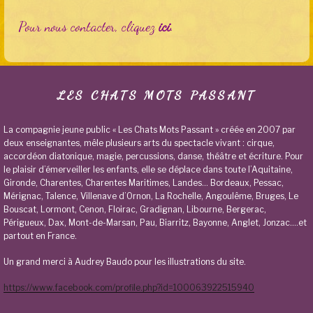
Pour nous contacter, cliquez
ici
.
LES CHATS MOTS PASSANT
La compagnie jeune public « Les Chats Mots Passant » créée en 2007 par
deux enseignantes, mêle plusieurs arts du spectacle vivant : cirque,
accordéon diatonique, magie, percussions, danse, théâtre et écriture. Pour
le plaisir d’émerveiller les enfants, elle se déplace dans toute l’Aquitaine,
Gironde, Charentes, Charentes Maritimes, Landes… Bordeaux, Pessac,
Mérignac, Talence, Villenave d’Ornon, La Rochelle, Angoulême, Bruges, Le
Bouscat, Lormont, Cenon, Floirac, Gradignan, Libourne, Bergerac,
Périgueux, Dax, Mont-de-Marsan, Pau, Biarritz, Bayonne, Anglet, Jonzac….et
partout en France.
Un grand merci à Audrey Baudo pour les illustrations du site.
https://www.facebook.com/profile.php?id=100063922515940