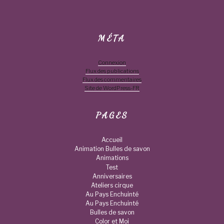
MÉTA
Connexion
Flux des publications
Flux des commentaires
Site de WordPress-FR
PAGES
Accueil
Animation Bulles de savon
Animations
Test
Anniversaires
Ateliers cirque
Au Pays Enchuinté
Au Pays Enchuinté
Bulles de savon
Color et Moi