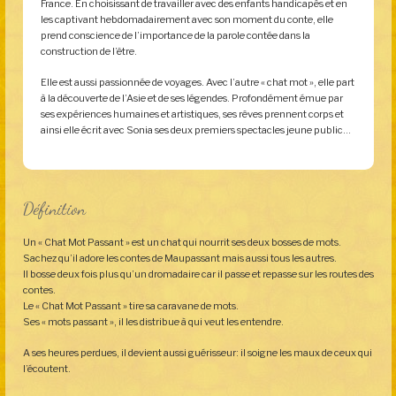
France. En choisissant de travailler avec des enfants handicapés et en
les captivant hebdomadairement avec son moment du conte, elle
prend conscience de l’importance de la parole contée dans la
construction de l’être.
Elle est aussi passionnée de voyages. Avec l’autre « chat mot », elle part
à la découverte de l’Asie et de ses légendes. Profondément émue par
ses expériences humaines et artistiques, ses rêves prennent corps et
ainsi elle écrit avec Sonia ses deux premiers spectacles jeune public…
Définition
Un « Chat Mot Passant » est un chat qui nourrit ses deux bosses de mots.
Sachez qu’il adore les contes de Maupassant mais aussi tous les autres.
Il bosse deux fois plus qu’un dromadaire car il passe et repasse sur les routes des
contes.
Le « Chat Mot Passant » tire sa caravane de mots.
Ses « mots passant », il les distribue à qui veut les entendre.
A ses heures perdues, il devient aussi guérisseur: il soigne les maux de ceux qui
l’écoutent.