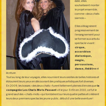
date, elles
souhaitaient monter
le projet ensemble,
comme « deux chats
siamois ».
Elles s’éloignèrent
progressivement de
l’enseignement pour
se former aux arts du
spectacle vivant :
cirque,
accordéon
diatonique,
magie,
percussions,
danse, théâtre
et
écriture.
Tout au long de leur voyages, elles nourrirent leurs oreilles de belles histoires et
éblouirent leurs yeux en découvrant des pratiques artistiques fort diverses.
En 2009, les bosses « des deux chats » furent tellement pleines d’envies que
la
compagnie Les Chats Mots Passant
vit le jour. Enfin en 2010, ce fut le
grand saut des « chats-mots » qui tombèrent sur leurs quatre pattes et créèrent
leurs deux premiers spectacles jeune public, début d’une belle aventure !