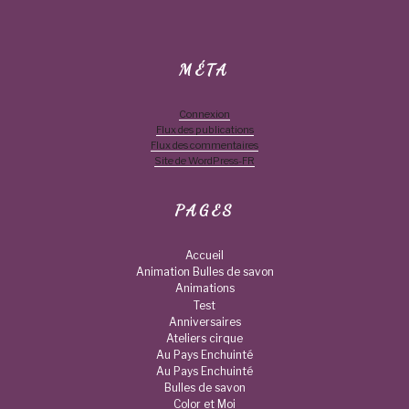
MÉTA
Connexion
Flux des publications
Flux des commentaires
Site de WordPress-FR
PAGES
Accueil
Animation Bulles de savon
Animations
Test
Anniversaires
Ateliers cirque
Au Pays Enchuinté
Au Pays Enchuinté
Bulles de savon
Color et Moi