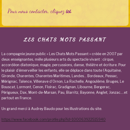
Pour nous contacter, cliquez
ici
.
LES CHATS MOTS PASSANT
La compagnie jeune public « Les Chats Mots Passant » créée en 2007 par
deux enseignantes, mêle plusieurs arts du spectacle vivant : cirque,
accordéon diatonique, magie, percussions, danse, théâtre et écriture. Pour
le plaisir d’émerveiller les enfants, elle se déplace dans toute l’Aquitaine,
Gironde, Charentes, Charentes Maritimes, Landes… Bordeaux, Pessac,
Mérignac, Talence, Villenave d’Ornon, La Rochelle, Angoulême, Bruges, Le
Bouscat, Lormont, Cenon, Floirac, Gradignan, Libourne, Bergerac,
Périgueux, Dax, Mont-de-Marsan, Pau, Biarritz, Bayonne, Anglet, Jonzac….et
partout en France.
Un grand merci à Audrey Baudo pour les illustrations du site.
https://www.facebook.com/profile.php?id=100063922515940