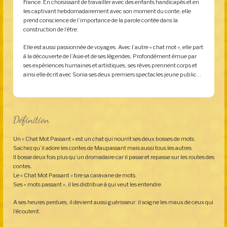
France. En choisissant de travailler avec des enfants handicapés et en
les captivant hebdomadairement avec son moment du conte, elle
prend conscience de l’importance de la parole contée dans la
construction de l’être.
Elle est aussi passionnée de voyages. Avec l’autre « chat mot », elle part
à la découverte de l’Asie et de ses légendes. Profondément émue par
ses expériences humaines et artistiques, ses rêves prennent corps et
ainsi elle écrit avec Sonia ses deux premiers spectacles jeune public…
Définition
Un « Chat Mot Passant » est un chat qui nourrit ses deux bosses de mots.
Sachez qu’il adore les contes de Maupassant mais aussi tous les autres.
Il bosse deux fois plus qu’un dromadaire car il passe et repasse sur les routes des
contes.
Le « Chat Mot Passant » tire sa caravane de mots.
Ses « mots passant », il les distribue à qui veut les entendre.
A ses heures perdues, il devient aussi guérisseur: il soigne les maux de ceux qui
l’écoutent.