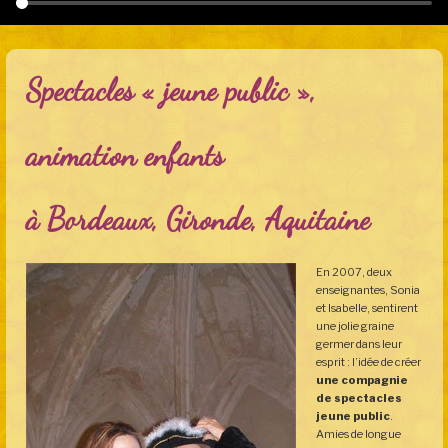
Spectacles « jeune public »,
animation enfants
à Bordeaux, Gironde, Aquitaine
En 2007, deux
enseignantes, Sonia
et Isabelle, sentirent
une jolie graine
germer dans leur
esprit : l’idée de créer
une compagnie
de spectacles
jeune public
.
Amies de longue