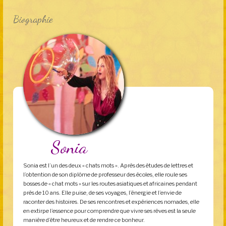
Biographie
Sonia
Sonia est l’un des deux « chats mots ». Après des études de lettres et
l’obtention de son diplôme de professeur des écoles, elle roule ses
bosses de « chat mots » sur les routes asiatiques et africaines pendant
près de 10 ans. Elle puise, de ses voyages, l’énergie et l’envie de
raconter des histoires. De ses rencontres et expériences nomades, elle
en extirpe l’essence pour comprendre que vivre ses rêves est la seule
manière d’être heureux et de rendre ce bonheur.