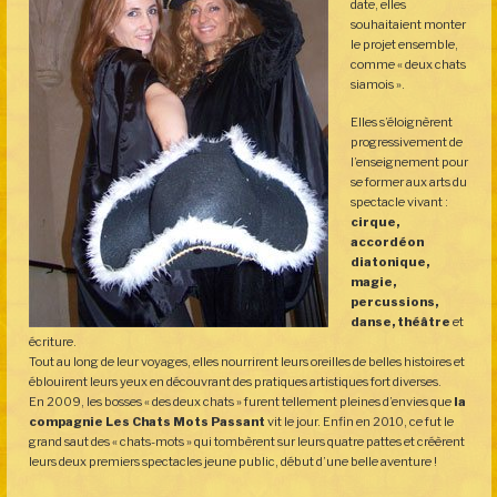
date, elles
souhaitaient monter
le projet ensemble,
comme « deux chats
siamois ».
Elles s’éloignèrent
progressivement de
l’enseignement pour
se former aux arts du
spectacle vivant :
cirque,
accordéon
diatonique,
magie,
percussions,
danse, théâtre
et
écriture.
Tout au long de leur voyages, elles nourrirent leurs oreilles de belles histoires et
éblouirent leurs yeux en découvrant des pratiques artistiques fort diverses.
En 2009, les bosses « des deux chats » furent tellement pleines d’envies que
la
compagnie Les Chats Mots Passant
vit le jour. Enfin en 2010, ce fut le
grand saut des « chats-mots » qui tombèrent sur leurs quatre pattes et créèrent
leurs deux premiers spectacles jeune public, début d’une belle aventure !