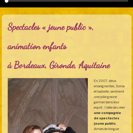
Spectacles « jeune public »,
animation enfants
à Bordeaux, Gironde, Aquitaine
En 2007, deux
enseignantes, Sonia
et Isabelle, sentirent
une jolie graine
germer dans leur
esprit : l’idée de créer
une compagnie
de spectacles
jeune public
.
Amies de longue