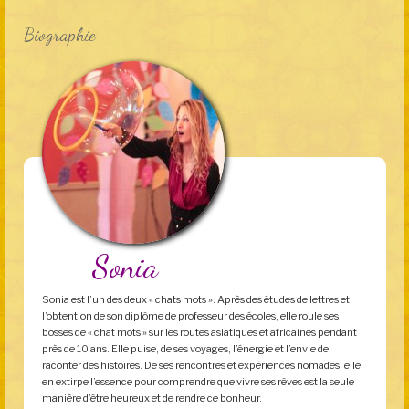
Biographie
Sonia
Sonia est l’un des deux « chats mots ». Après des études de lettres et
l’obtention de son diplôme de professeur des écoles, elle roule ses
bosses de « chat mots » sur les routes asiatiques et africaines pendant
près de 10 ans. Elle puise, de ses voyages, l’énergie et l’envie de
raconter des histoires. De ses rencontres et expériences nomades, elle
en extirpe l’essence pour comprendre que vivre ses rêves est la seule
manière d’être heureux et de rendre ce bonheur.