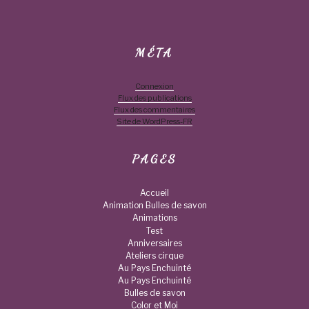
MÉTA
Connexion
Flux des publications
Flux des commentaires
Site de WordPress-FR
PAGES
Accueil
Animation Bulles de savon
Animations
Test
Anniversaires
Ateliers cirque
Au Pays Enchuinté
Au Pays Enchuinté
Bulles de savon
Color et Moi