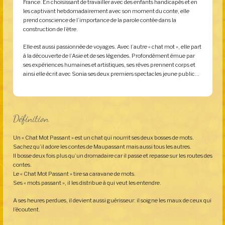
France. En choisissant de travailler avec des enfants handicapés et en
les captivant hebdomadairement avec son moment du conte, elle
prend conscience de l’importance de la parole contée dans la
construction de l’être.
Elle est aussi passionnée de voyages. Avec l’autre « chat mot », elle part
à la découverte de l’Asie et de ses légendes. Profondément émue par
ses expériences humaines et artistiques, ses rêves prennent corps et
ainsi elle écrit avec Sonia ses deux premiers spectacles jeune public…
Définition
Un « Chat Mot Passant » est un chat qui nourrit ses deux bosses de mots.
Sachez qu’il adore les contes de Maupassant mais aussi tous les autres.
Il bosse deux fois plus qu’un dromadaire car il passe et repasse sur les routes des
contes.
Le « Chat Mot Passant » tire sa caravane de mots.
Ses « mots passant », il les distribue à qui veut les entendre.
A ses heures perdues, il devient aussi guérisseur: il soigne les maux de ceux qui
l’écoutent.