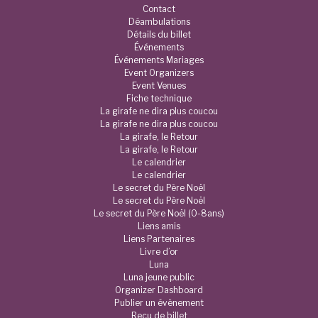
Contact
Déambulations
Détails du billet
Événements
Événements Mariages
Event Organizers
Event Venues
Fiche technique
La girafe ne dira plus coucou
La girafe ne dira plus coucou
La girafe, le Retour
La girafe, le Retour
Le calendrier
Le calendrier
Le secret du Père Noël
Le secret du Père Noël
Le secret du Père Noël (0-8ans)
Liens amis
Liens Partenaires
Livre d’or
Luna
Luna jeune public
Organizer Dashboard
Publier un évènement
Reçu de billet