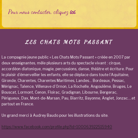
Pour nous contacter, cliquez
ici
.
LES CHATS MOTS PASSANT
La compagnie jeune public « Les Chats Mots Passant » créée en 2007 par
deux enseignantes, mêle plusieurs arts du spectacle vivant : cirque,
accordéon diatonique, magie, percussions, danse, théâtre et écriture. Pour
le plaisir d’émerveiller les enfants, elle se déplace dans toute l’Aquitaine,
Gironde, Charentes, Charentes Maritimes, Landes… Bordeaux, Pessac,
Mérignac, Talence, Villenave d’Ornon, La Rochelle, Angoulême, Bruges, Le
Bouscat, Lormont, Cenon, Floirac, Gradignan, Libourne, Bergerac,
Périgueux, Dax, Mont-de-Marsan, Pau, Biarritz, Bayonne, Anglet, Jonzac….et
partout en France.
Un grand merci à Audrey Baudo pour les illustrations du site.
https://www.facebook.com/profile.php?id=100063922515940