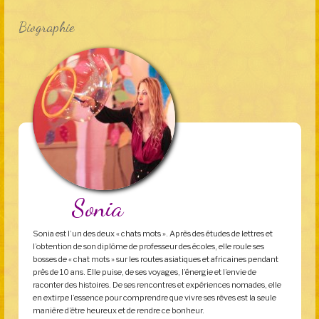
Biographie
Sonia
Sonia est l’un des deux « chats mots ». Après des études de lettres et
l’obtention de son diplôme de professeur des écoles, elle roule ses
bosses de « chat mots » sur les routes asiatiques et africaines pendant
près de 10 ans. Elle puise, de ses voyages, l’énergie et l’envie de
raconter des histoires. De ses rencontres et expériences nomades, elle
en extirpe l’essence pour comprendre que vivre ses rêves est la seule
manière d’être heureux et de rendre ce bonheur.