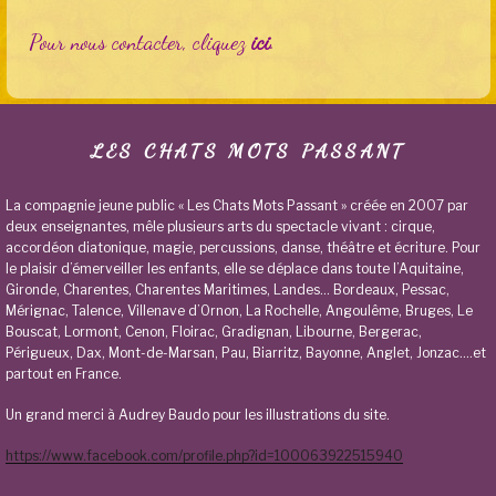
Pour nous contacter, cliquez
ici
.
LES CHATS MOTS PASSANT
La compagnie jeune public « Les Chats Mots Passant » créée en 2007 par
deux enseignantes, mêle plusieurs arts du spectacle vivant : cirque,
accordéon diatonique, magie, percussions, danse, théâtre et écriture. Pour
le plaisir d’émerveiller les enfants, elle se déplace dans toute l’Aquitaine,
Gironde, Charentes, Charentes Maritimes, Landes… Bordeaux, Pessac,
Mérignac, Talence, Villenave d’Ornon, La Rochelle, Angoulême, Bruges, Le
Bouscat, Lormont, Cenon, Floirac, Gradignan, Libourne, Bergerac,
Périgueux, Dax, Mont-de-Marsan, Pau, Biarritz, Bayonne, Anglet, Jonzac….et
partout en France.
Un grand merci à Audrey Baudo pour les illustrations du site.
https://www.facebook.com/profile.php?id=100063922515940