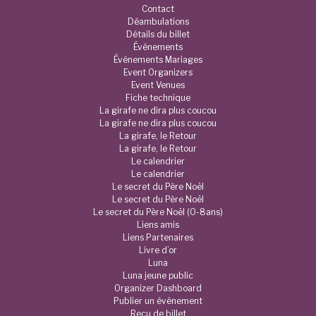
Contact
Déambulations
Détails du billet
Événements
Événements Mariages
Event Organizers
Event Venues
Fiche technique
La girafe ne dira plus coucou
La girafe ne dira plus coucou
La girafe, le Retour
La girafe, le Retour
Le calendrier
Le calendrier
Le secret du Père Noël
Le secret du Père Noël
Le secret du Père Noël (0-8ans)
Liens amis
Liens Partenaires
Livre d’or
Luna
Luna jeune public
Organizer Dashboard
Publier un évènement
Reçu de billet