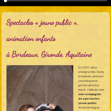
Spectacles « jeune public »,
animation enfants
à Bordeaux, Gironde, Aquitaine
En 2007, deux
enseignantes, Sonia
et Isabelle, sentirent
une jolie graine
germer dans leur
esprit : l’idée de créer
une compagnie
de spectacles
jeune public
.
Amies de longue