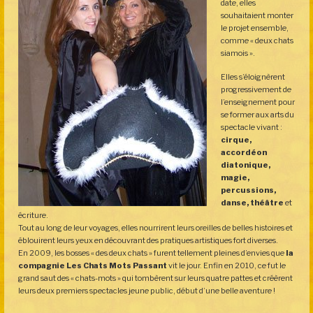
date, elles
souhaitaient monter
le projet ensemble,
comme « deux chats
siamois ».
Elles s’éloignèrent
progressivement de
l’enseignement pour
se former aux arts du
spectacle vivant :
cirque,
accordéon
diatonique,
magie,
percussions,
danse, théâtre
et
écriture.
Tout au long de leur voyages, elles nourrirent leurs oreilles de belles histoires et
éblouirent leurs yeux en découvrant des pratiques artistiques fort diverses.
En 2009, les bosses « des deux chats » furent tellement pleines d’envies que
la
compagnie Les Chats Mots Passant
vit le jour. Enfin en 2010, ce fut le
grand saut des « chats-mots » qui tombèrent sur leurs quatre pattes et créèrent
leurs deux premiers spectacles jeune public, début d’une belle aventure !