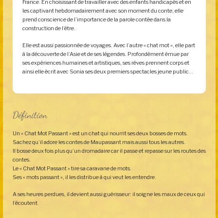
France. En choisissant de travailler avec des enfants handicapés et en
les captivant hebdomadairement avec son moment du conte, elle
prend conscience de l’importance de la parole contée dans la
construction de l’être.
Elle est aussi passionnée de voyages. Avec l’autre « chat mot », elle part
à la découverte de l’Asie et de ses légendes. Profondément émue par
ses expériences humaines et artistiques, ses rêves prennent corps et
ainsi elle écrit avec Sonia ses deux premiers spectacles jeune public…
Définition
Un « Chat Mot Passant » est un chat qui nourrit ses deux bosses de mots.
Sachez qu’il adore les contes de Maupassant mais aussi tous les autres.
Il bosse deux fois plus qu’un dromadaire car il passe et repasse sur les routes des
contes.
Le « Chat Mot Passant » tire sa caravane de mots.
Ses « mots passant », il les distribue à qui veut les entendre.
A ses heures perdues, il devient aussi guérisseur: il soigne les maux de ceux qui
l’écoutent.