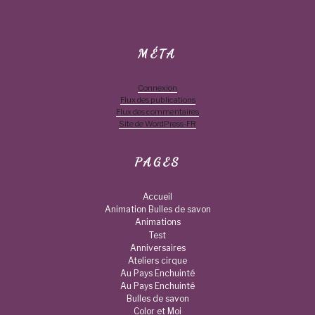
MÉTA
Connexion
Flux des publications
Flux des commentaires
Site de WordPress-FR
PAGES
Accueil
Animation Bulles de savon
Animations
Test
Anniversaires
Ateliers cirque
Au Pays Enchuinté
Au Pays Enchuinté
Bulles de savon
Color et Moi